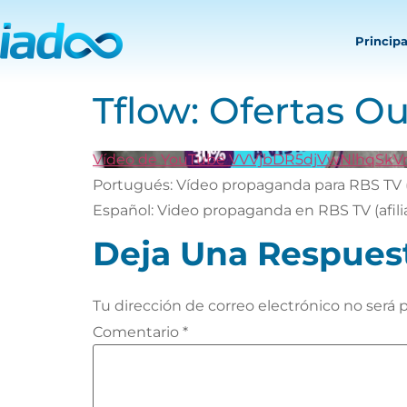
Principa
Tflow: Ofertas O
Vídeo de YouTube VVVjbDR5djVwNlhqS
Portugués: Vídeo propaganda para RBS TV (a
Español: Video propaganda en RBS TV (afili
Deja Una Respues
Tu dirección de correo electrónico no será 
Comentario
*