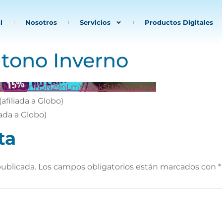
l
Nosotros
Servicios
Productos Digitales
utono Inverno
kVnNHE1cnN3N29nLmVmbk5tb0owLXgw
filiada a Globo)
ada a Globo)
ta
publicada.
Los campos obligatorios están marcados con
*