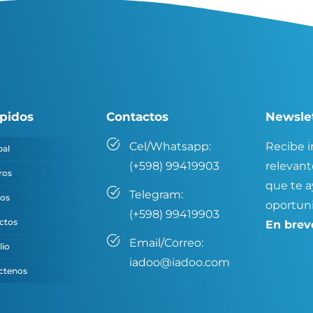
ápidos
Contactos
Newsle
Cel/Whatsapp:
Recibe i
pal
(+598) 99419903
relevant
ros
que te 
Telegram:
ios
oportun
(+598) 99419903
ctos
En breve
Email/Correo:
lio
iadoo@iadoo.com
ctenos