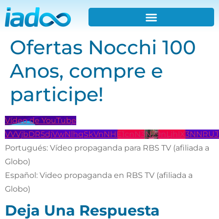
Ofertas Nocchi 100
Anos, compre e
participe!
Vídeo de YouTube
VVVjbDR5djVwNlhqSkVnNHE1cnN3N29nLjhlX3NNRUJ
Portugués: Vídeo propaganda para RBS TV (afiliada a
Globo)
Español: Video propaganda en RBS TV (afiliada a
Globo)
Deja Una Respuesta