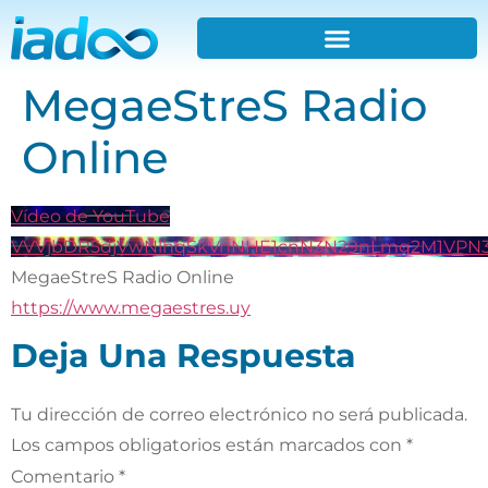
MegaeStreS Radio
Online
Vídeo de YouTube
VVVjbDR5djVwNlhqSkVnNHE1cnN3N29nLmg2M1VPN3
MegaeStreS Radio Online
https://www.megaestres.uy
Deja Una Respuesta
Tu dirección de correo electrónico no será publicada.
Los campos obligatorios están marcados con
*
Comentario
*