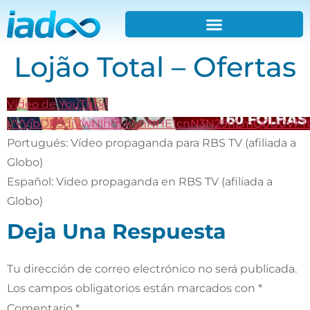
Lojão Total – Ofertas
Vídeo de YouTube
VVVjbDR5djVwNlhqSkVnNHE1cnN3N29nLmQ0U0VFT
Portugués: Vídeo propaganda para RBS TV (afiliada a
Globo)
Español: Video propaganda en RBS TV (afiliada a
Globo)
Deja Una Respuesta
Tu dirección de correo electrónico no será publicada.
Los campos obligatorios están marcados con
*
Comentario
*