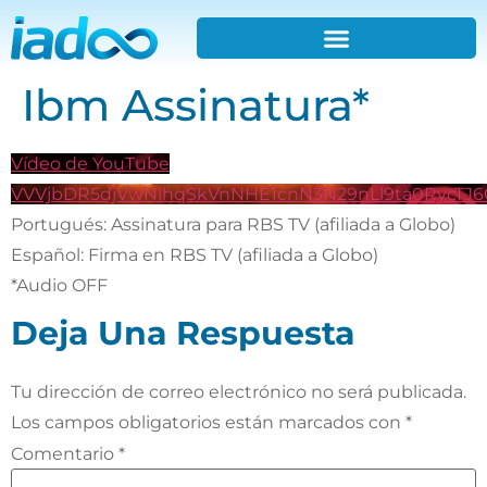
Ibm Assinatura*
Vídeo de YouTube
VVVjbDR5djVwNlhqSkVnNHE1cnN3N29nLl9ta0RycTJ
Portugués: Assinatura para RBS TV (afiliada a Globo)
Español: Firma en RBS TV (afiliada a Globo)
*Audio OFF
Deja Una Respuesta
Tu dirección de correo electrónico no será publicada.
Los campos obligatorios están marcados con
*
Comentario
*