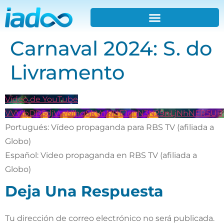
Carnaval 2024: S. do
Livramento
Vídeo de YouTube
VVVjbDR5djVwNlhqSkVnNHE1cnN3N29nLjNhNFR5UjJ
Portugués: Vídeo propaganda para RBS TV (afiliada a
Globo)
Español: Video propaganda en RBS TV (afiliada a
Globo)
Deja Una Respuesta
Tu dirección de correo electrónico no será publicada.